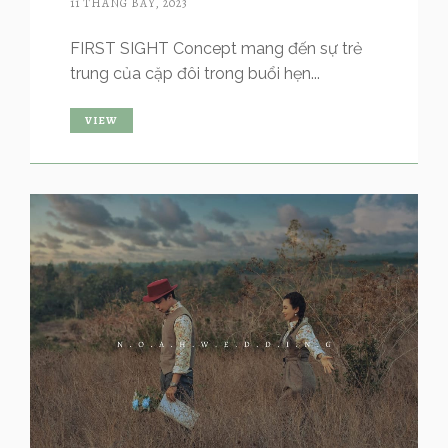
11 THÁNG BẢY, 2023
FIRST SIGHT Concept mang đến sự trẻ
trung của cặp đôi trong buổi hẹn...
VIEW