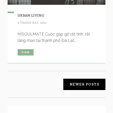
URBAN LIVING
6 THÁNG BẢY, 2023
SOULMATE Cuộc gặp gỡ rất tình, rất
lãng mạn tại thành phố Đà Lạt...
VIEW
NEWER POSTS