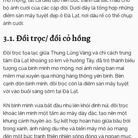
mơ mộng, tất cả đều tạo nên bức tranh đa sắc màu cho
bộ ảnh cưới của các cặp đôi. Dưới đây là tổng hợp những
điểm săn mây tuyệt đẹp ở Đà Lạt, nơi dâu rể có thể chụp
ảnh cưới:
3.1. Đồi trọc/ đồi cỏ hồng
Đồi trọc tọa lạc giữa Thung Lũng Vàng và chỉ cách trung
tâm Đà Lạt khoảng 10 km về hướng Tây, đã trở thành biểu
tượng của bình minh mơ mộng, nơi ánh nắng ban mai
mềm mại xuyên qua những hàng thông yên bình. Bên
cạnh đón bình minh, đồi trọc còn là điểm săn mây tuyệt
vời vào buổi sáng sớm tại Đà Lạt.
Khi bình minh vừa bắt đầu nhú lên khỏi đỉnh núi, đồi trọc
khoác lên mình một tấm áo mây dày đặc, tạo nên một
khung cảnh huyền ảo. Sự kết hợp hoàn hảo giữa bầu trời
trong xanh, ánh nắng dịu nhẹ và biển mây mờ ảo mang
đến một bức tranh thiên nhiên sống động và ngoạn mục,