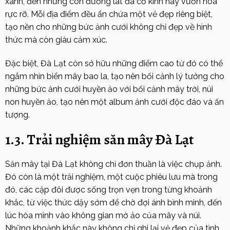
xanh, đến những con đường lát đá cổ kính hay vườn hoa
rực rỡ. Mỗi địa điểm đều ẩn chứa một vẻ đẹp riêng biệt,
tạo nền cho những bức ảnh cưới không chỉ đẹp về hình
thức mà còn giàu cảm xúc.
Đặc biệt, Đà Lạt còn sở hữu những điểm cao từ đó có thể
ngắm nhìn biển mây bao la, tạo nên bối cảnh lý tưởng cho
những bức ảnh cưới huyền ảo với bối cảnh mây trời, núi
non huyền ảo, tạo nên một album ảnh cưới độc đáo và ấn
tượng.
1.3. Trải nghiệm săn mây Đà Lạt
Săn mây tại Đà Lạt không chỉ đơn thuần là việc chụp ảnh.
Đó còn là một trải nghiệm, một cuộc phiêu lưu mà trong
đó, các cặp đôi được sống trọn vẹn trong từng khoảnh
khắc, từ việc thức dậy sớm để chờ đợi ánh bình minh, đến
lúc hòa mình vào không gian mờ ảo của mây và núi.
Những khoảnh khắc này không chỉ ghi lại vẻ đẹp của tình