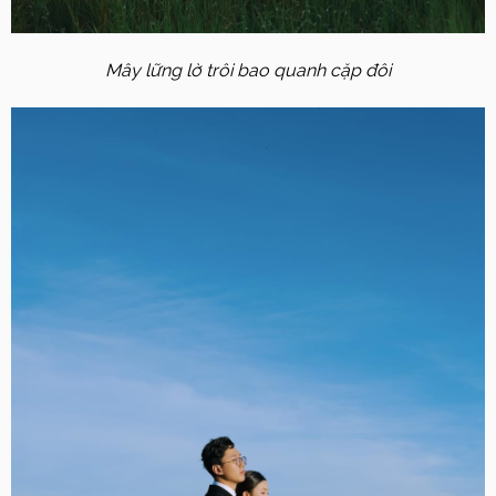
Mây lững lờ trôi bao quanh cặp đôi