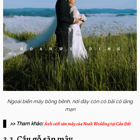
Ngoài biển mây bồng bềnh, nơi đây còn có bãi cỏ lãng
mạn
>> Tham khảo:
Ảnh cưới săn mây của Noah Wedding tại Cầu Đất
3.3. Cầu gỗ săn mây