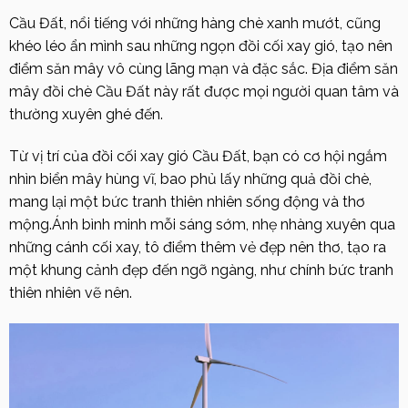
Cầu Đất, nổi tiếng với những hàng chè xanh mướt, cũng
khéo léo ẩn mình sau những ngọn đồi cối xay gió, tạo nên
điểm săn mây vô cùng lãng mạn và đặc sắc. Địa điểm săn
mây đồi chè Cầu Đất này rất được mọi người quan tâm và
thường xuyên ghé đến.
Từ vị trí của đồi cối xay gió Cầu Đất, bạn có cơ hội ngắm
nhìn biển mây hùng vĩ, bao phủ lấy những quả đồi chè,
mang lại một bức tranh thiên nhiên sống động và thơ
mộng.Ánh bình minh mỗi sáng sớm, nhẹ nhàng xuyên qua
những cánh cối xay, tô điểm thêm vẻ đẹp nên thơ, tạo ra
một khung cảnh đẹp đến ngỡ ngàng, như chính bức tranh
thiên nhiên vẽ nên.