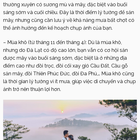
thường xuyên có sương mù và mây, đặc biệt vào buổi
sáng sớm và cuối chiều. Đây là thời điểm lý tưởng để săn
mây, nhưng cũng cần lưu ý về khả năng mưa bất chợt có
thể ảnh hưởng đến kế hoạch chụp ảnh của bạn.
– Mùa khô (từ tháng 11 đến tháng 4): Dù là mùa khô,
nhưng do Đà Lạt có độ cao lớn, bạn vẫn có cơ hội săn
được mây vào buổi sáng sớm, đặc biệt là ở những địa
điểm cao như đồi trọc, đồi cối xay gió Cầu Đất, Cầu gỗ
săn mây, đồi Thiên Phúc Đức, đồi Đa Phú,… Mùa khô cũng
là thời gian lý tưởng vì ít mưa, giúp việc di chuyển và chụp
ảnh trở nên thuận lợi hơn.