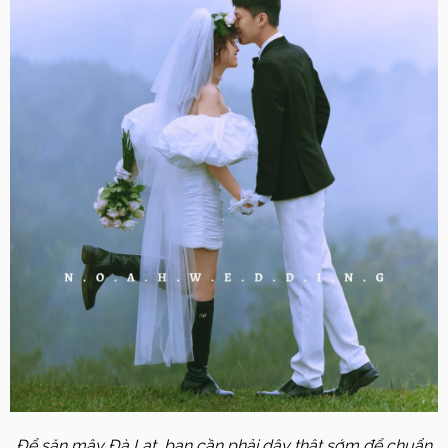
Để săn mây Đà Lạt, bạn cần phải dậy thật sớm để chuẩn