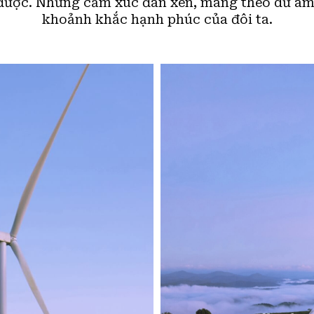
được. Những cảm xúc đan xen, mang theo dư âm 
khoảnh khắc hạnh phúc của đôi ta.