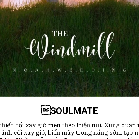
SOULMATE
chiếc cối xay gió men theo triền núi. Xung quan
h ảnh cối xay gió, biển mây trong nắng sớm tạo