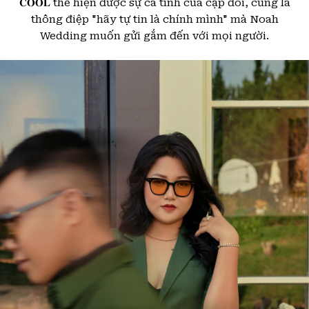
𝐂𝐎𝐎𝐋 thể hiện được sự cá tính của cặp đôi, cũng là
thông điệp "hãy tự tin là chính mình" mà Noah
Wedding muốn gửi gắm đến với mọi người.