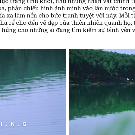
hục trắng tinh khôi, như những nhân vật chính t
oa, phản chiếu hình ảnh mình vào làn nước tron
a xa làm nền cho bức tranh tuyệt vời này. Mỗi tấ
chú rể cho đến vẻ đẹp của thiên nhiên quanh họ,
 hứng cho những ai đang tìm kiếm sự bình yên v