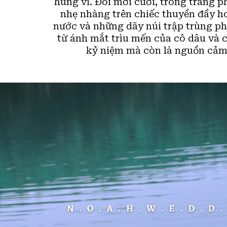
hùng vĩ. Đôi mới cưới, trong trang p
nhẹ nhàng trên chiếc thuyền đầy h
nước và những dãy núi trập trùng phí
từ ánh mắt trìu mến của cô dâu và 
kỷ niệm mà còn là nguồn cảm