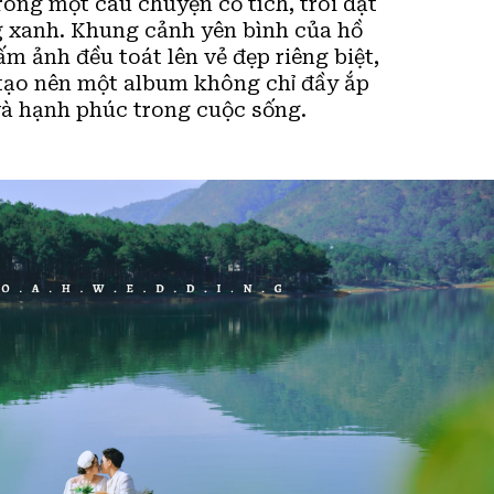
rong một câu chuyện cổ tích, trôi dạt
g xanh. Khung cảnh yên bình của hồ
m ảnh đều toát lên vẻ đẹp riêng biệt,
 tạo nên một album không chỉ đầy ắp
à hạnh phúc trong cuộc sống.