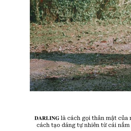
𝐃𝐀𝐑𝐋𝐈𝐍𝐆 là cách gọi thân mật 
cách tạo dáng tự nhiên từ cái nắ